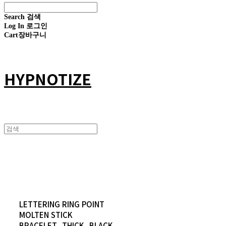
Search
검색
Log In
로그인
Cart
장바구니
HYPNOTIZE
LETTERING RING POINT
MOLTEN STICK
BRACELET_THICK_BLACK