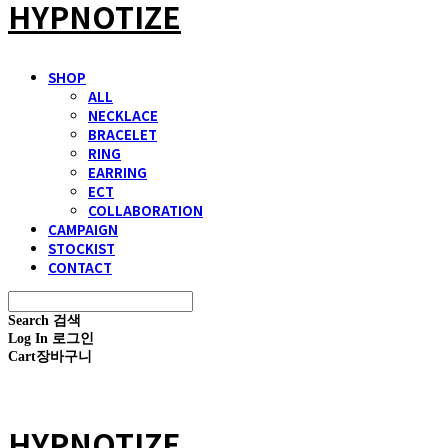
HYPNOTIZE
SHOP
ALL
NECKLACE
BRACELET
RING
EARRING
ECT
COLLABORATION
CAMPAIGN
STOCKIST
CONTACT
Search
검색
Log In
로그인
Cart
장바구니
HYPNOTIZE