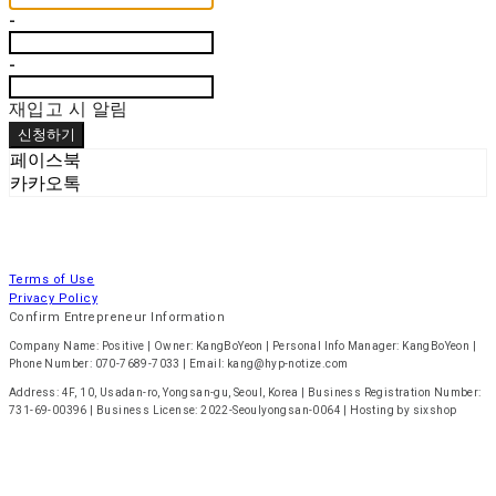
-
-
재입고 시 알림
신청하기
페이스북
카카오톡
Terms of Use
Privacy Policy
Confirm Entrepreneur Information
Company Name: Positive | Owner: KangBoYeon | Personal Info Manager: KangBoYeon |
Phone Number: 070-7689-7033 | Email: kang@hyp-notize.com
Address: 4F, 10, Usadan-ro, Yongsan-gu, Seoul, Korea | Business Registration Number:
731-69-00396
| Business License:
2022-Seoulyongsan-0064
| Hosting by sixshop