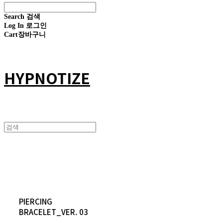
Search
검색
Log In
로그인
Cart
장바구니
HYPNOTIZE
PIERCING
BRACELET_VER. 03