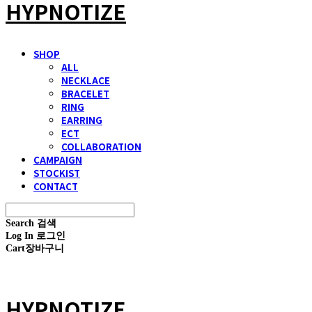
HYPNOTIZE
SHOP
ALL
NECKLACE
BRACELET
RING
EARRING
ECT
COLLABORATION
CAMPAIGN
STOCKIST
CONTACT
Search
검색
Log In
로그인
Cart
장바구니
HYPNOTIZE