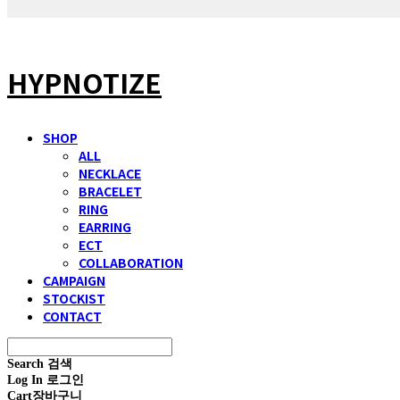
HYPNOTIZE
SHOP
ALL
NECKLACE
BRACELET
RING
EARRING
ECT
COLLABORATION
CAMPAIGN
STOCKIST
CONTACT
Search
검색
Log In
로그인
Cart
장바구니