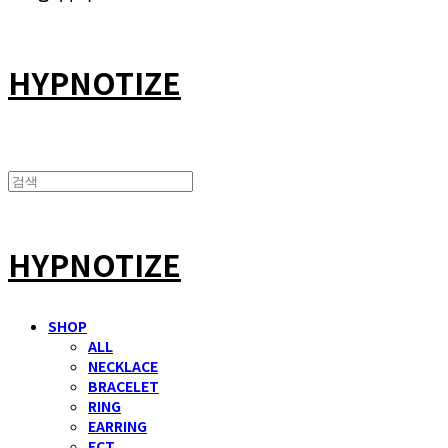
HYPNOTIZE
HYPNOTIZE
SHOP
ALL
NECKLACE
BRACELET
RING
EARRING
ECT