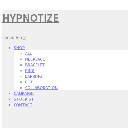
HYPNOTIZE
LOG IN
로그인
SHOP
ALL
NECKLACE
BRACELET
RING
EARRING
ECT
COLLABORATION
CAMPAIGN
STOCKIST
CONTACT