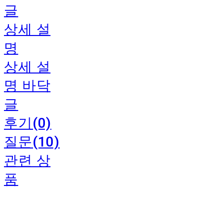
글
상세 설
명
상세 설
명 바닥
글
후기(0)
질문(10)
관련 상
품