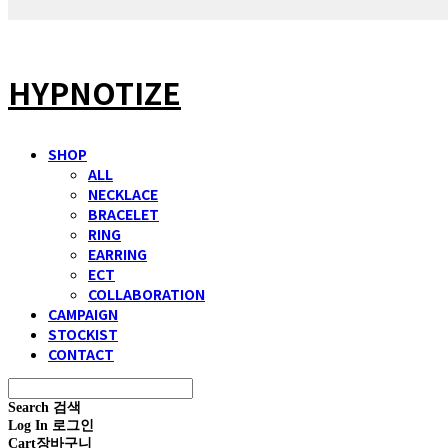
HYPNOTIZE
SHOP
ALL
NECKLACE
BRACELET
RING
EARRING
ECT
COLLABORATION
CAMPAIGN
STOCKIST
CONTACT
Search
검색
Log In
로그인
Cart
장바구니