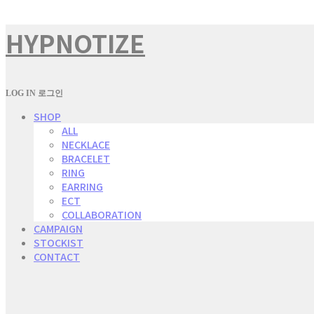
HYPNOTIZE
LOG IN
로그인
SHOP
ALL
NECKLACE
BRACELET
RING
EARRING
ECT
COLLABORATION
CAMPAIGN
STOCKIST
CONTACT