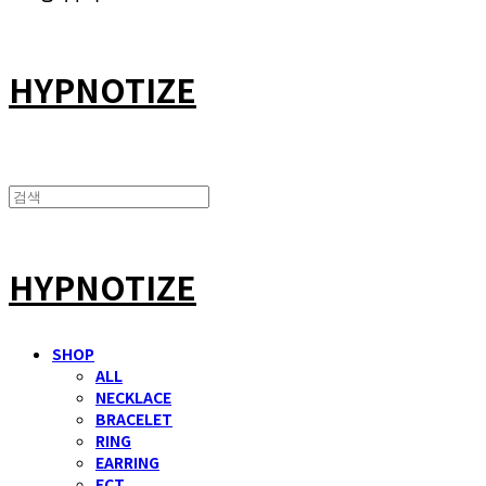
HYPNOTIZE
HYPNOTIZE
SHOP
ALL
NECKLACE
BRACELET
RING
EARRING
ECT